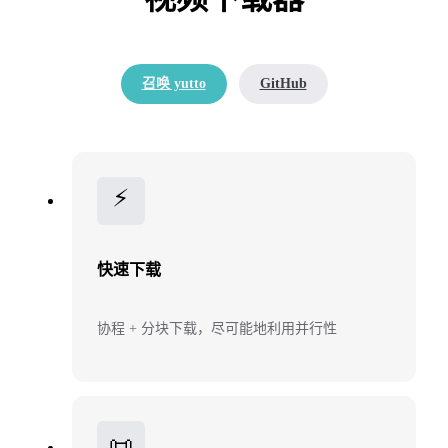
召唤 yutto
GitHub
⚡️
快速下载
协程 + 分块下载，尽可能地利用并行性
📜